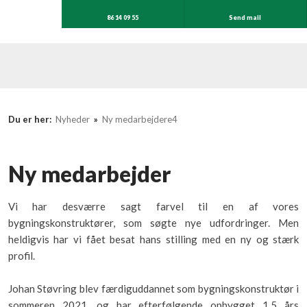
86 14 09 55
Send mail
Du er her:
Nyheder
»
Ny medarbejdere4
Ny medarbejder
Vi har desværre sagt farvel til en af vores
bygningskonstruktører, som søgte nye udfordringer. Men
heldigvis har vi fået besat hans stilling med en ny og stærk
profil.
Johan Støvring blev færdiguddannet som bygningskonstruktør i
sommeren 2021, og har efterfølgende opbygget 1,5 års