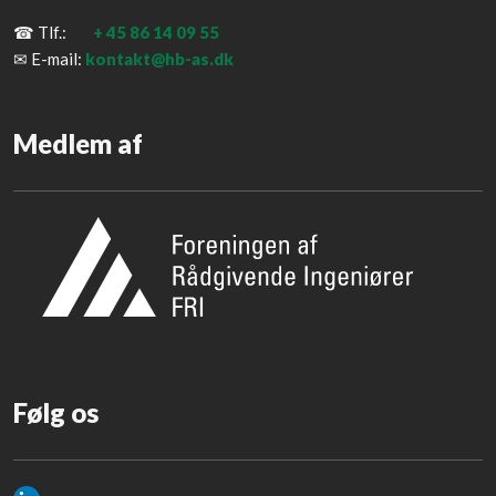
☎ Tlf.:
+ 45
86 14 09 55
✉ E-mail:
kontakt@hb-as.dk
Medlem af
​Følg os