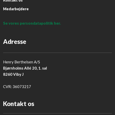
Kontakt os
Medarbejdere
Se vores persondatapolitik her.
Adresse
Henry Berthelsen A/S
Bjørnholms Allé 20, 1. sal
8260 Viby J
​CVR: 36073217
Kontakt os