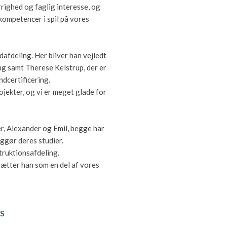
rrighed og faglig interesse, og
 kompetencer i spil på vores
dafdeling. Her bliver han vejledt
g samt Therese Kelstrup, der er
dcertificering.
rojekter, og vi er meget glade for
er, Alexander og Emil, begge har
iggør deres studier.
ruktionsafdeling.
sætter han som en del af vores
/S