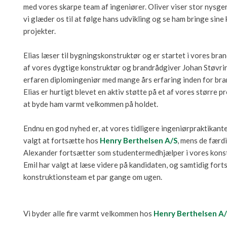
med vores skarpe team af ingeniører. Oliver viser stor nysge
vi glæder os til at følge hans udvikling og se ham bringe sine
projekter.
Elias læser til bygningskonstruktør og er startet i vores bran
af vores dygtige konstruktør og brandrådgiver Johan Støvrin
erfaren diplomingeniør med mange års erfaring inden for bran
​Elias er hurtigt blevet en aktiv støtte på et af vores større p
at byde ham varmt velkommen på holdet.
​Endnu en god nyhed er, at vores tidligere ingeniørpraktikant
valgt at fortsætte hos
Henry Berthelsen A/S
, mens de færd
Alexander fortsætter som studentermedhjælper i vores konst
Emil har valgt at læse videre på kandidaten, og samtidig fort
konstruktionsteam et par gange om ugen.
Vi byder alle fire varmt velkommen hos
Henry Berthelsen A