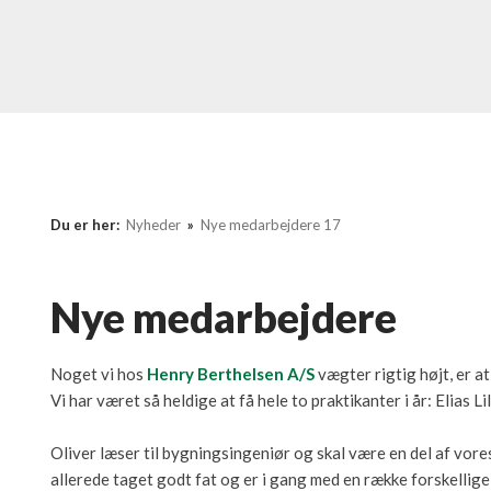
Du er her:
Nyheder
»
Nye medarbejdere 17
​​Nye medarbejdere
Noget vi hos
Henry Berthelsen A/S
vægter rigtig højt, er a
​Vi har været så heldige at få hele to praktikanter i år: Elias L
​​Oliver læser til bygningsingeniør og skal være en del af vor
allerede taget godt fat og er i gang med en række forskell