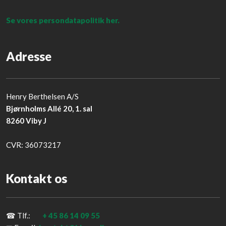
Se vores persondatapolitik her.
Adresse
Henry Berthelsen A/S
Bjørnholms Allé 20, 1. sal
8260 Viby J
​CVR: 36073217
Kontakt os
☎ Tlf.:
+ 45
86 14 09 55