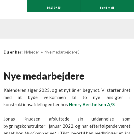
86 14 09 55
Send mail
Du er her:
Nyheder
»
Nye medarbejdere3
Nye medarbejdere
Kalenderen siger 2023, og et nyt år er begyndt. Vi starter året
med at byde velkommen til to nye ansigter i
konstruktionsafdelingen her hos
Henry Berthelsen A/S
.
Jonas Knudsen afsluttede sin uddannelse som
bygningskonstruktør i januar 2022, og har efterfølgende været
ansat hos
HusCompagniet
i Tilst, hvortil han medbringer et års