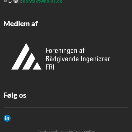
✉ E-mail:
kontakt@hb-as.dk
Medlem af
​Følg os
Created and hosted by Group Online