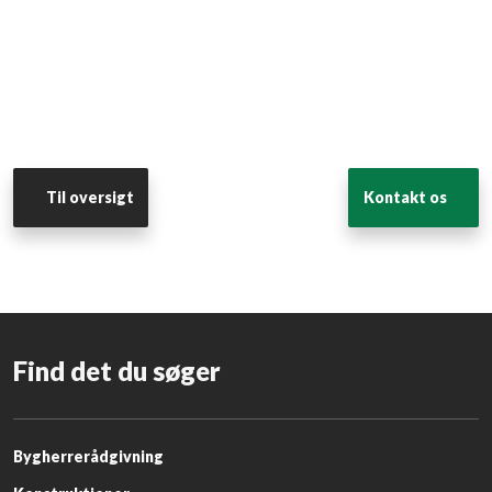
Til oversigt​
​Kontakt os
Find det du søger
​Bygherrerådgivning