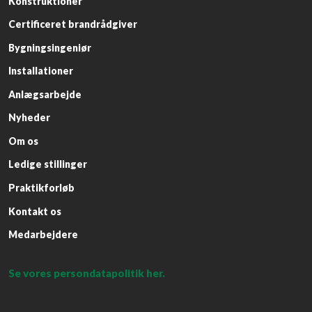
Konstruktioner
Certificeret brandrådgiver
Bygningsingeniør
Installationer
Anlægsarbejde​
Nyheder​
Om os​
Ledige stillinger​
Praktikforløb​
Kontakt os
Medarbejdere
Se vores persondatapolitik her.