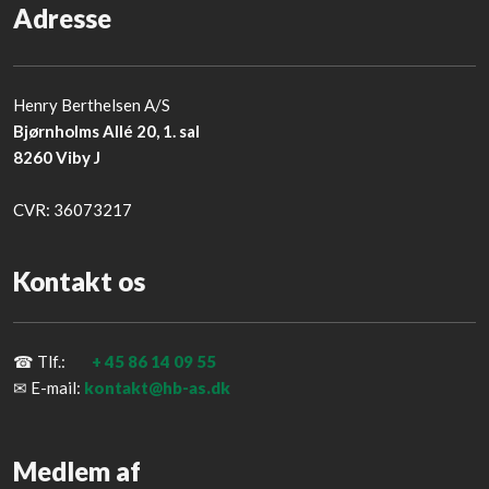
Adresse
Henry Berthelsen A/S
Bjørnholms Allé 20, 1. sal
8260 Viby J
​CVR: 36073217
Kontakt os
☎ Tlf.:
+ 45
86 14 09 55
✉ E-mail:
kontakt@hb-as.dk
Medlem af