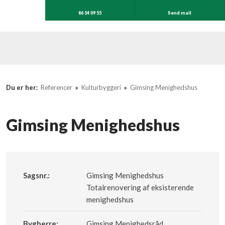
86 14 09 55
Send mail
Du er her:
Referencer
»
Kulturbyggeri
»
Gimsing Menighedshus
Gimsing Menighedshus
Sagsnr.:​
Gimsing Menighedshus
​Totalrenovering af eksisterende
menighedshus​
Bygherre:
Gimsing Menighedsråd