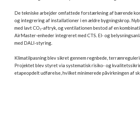
De tekniske arbejder omfattede forstærkning af bærende ko
og integrering af installationer i en ældre bygningskrop. Nyb
med lavt CO₂‑aftryk, og ventilationen bestod af en kombinat
AirMaster‑enheder integreret med CTS. El‑ og belysningsan
med DALI‑styring.
Klimatilpasning blev sikret gennem regnbede, terrænreguleri
Projektet blev styret via systematisk risiko‑ og kvalitetssikr
etapeopdelt udførelse, hvilket minimerede påvirkningen af sko