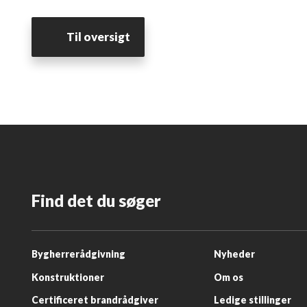
Til oversigt​
Find det du søger
​Bygherrerådgivning
Nyheder​
Konstruktioner
Om os​
Certificeret brandrådgiver
Ledige stillinger​