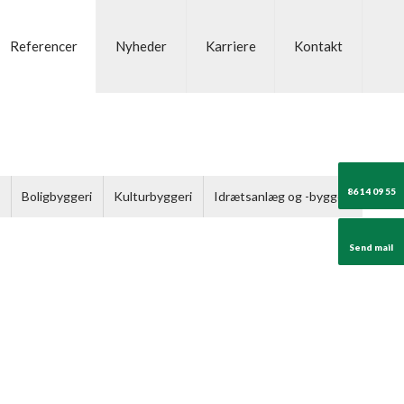
Referencer
Nyheder
Karriere
Kontakt
86 14 09 55
i
Boligbyggeri
Kulturbyggeri
Idrætsanlæg og -byggeri
Send mail