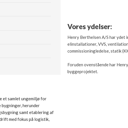
Vores ydelser:
​Henry Berthelsen A/S har ydet 
elinstallationer, VVS, ventilatio
commissioningledelse, statik (K
Foruden ovenstående har Henry 
byggeprojektet.
be et samlet ungemiljø for
e bygninger, herunder
gsbygning samt etablering af
drift med fokus på logistik,