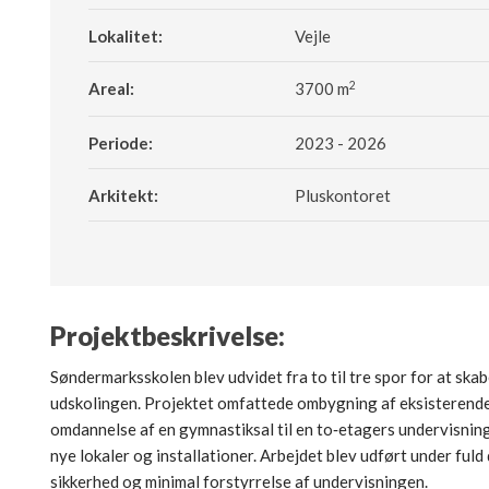
Lokalitet:
Vejle
2
Areal:
3700 m
Periode:
2023 - 2026
Arkitekt:
Pluskontoret​
Projektbeskrivelse:
Søndermarksskolen blev udvidet fra to til tre spor for at ska
udskolingen. Projektet omfattede ombygning af eksisterend
omdannelse af en gymnastiksal til en to‑etagers undervisnin
nye lokaler og installationer. Arbejdet blev udført under fuld 
sikkerhed og minimal forstyrrelse af undervisningen.