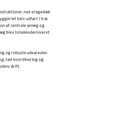
nstruktioner, nye etagedæk
yggeriet blev udført i træ
ion af centrale anlæg og
læg blev totalmoderniseret
ng og robuste udearealer.
ing, tæt koordinering og
lens drift.